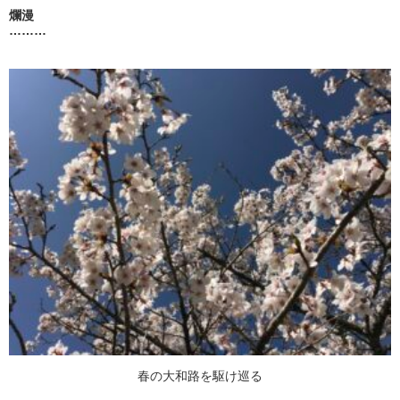
爛漫
………
春の大和路を駆け巡る