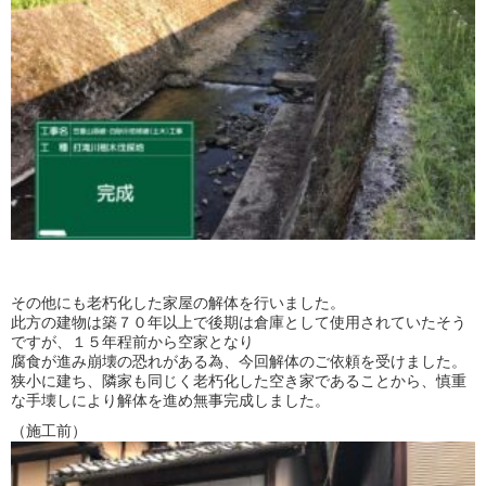
その他にも老朽化した家屋の解体を行いました。
此方の建物は築７０年以上で後期は倉庫として使用されていたそう
ですが、１５年程前から空家となり
腐食が進み崩壊の恐れがある為、今回解体のご依頼を受けました。
狭小に建ち、隣家も同じく老朽化した空き家であることから、慎重
な手壊しにより解体を進め無事完成しました。
（施工前）