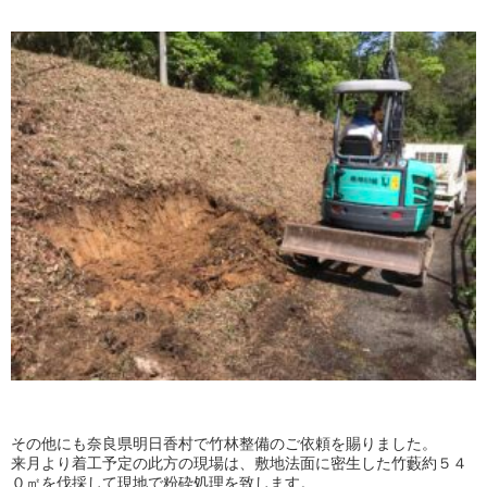
その他にも奈良県明日香村で竹林整備のご依頼を賜りました。
来月より着工予定の此方の現場は、敷地法面に密生した竹藪約５４
０㎡を伐採して現地で粉砕処理を致します。