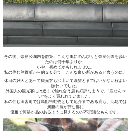
その後、奈良公園内を散策。こんな風にのんびりと奈良公園を歩い
たのは何十年ぶりか、
いや、初めてかもしれません。
私の住む笠置町から約３０分で、こんな良い所があると言うのに。
休日の好天とあって観光客も沢山いて混雑とまではいかない程よい
賑わいでした。
外国人の観光客には近くで触れ合う鹿も好評なようで、“鹿せんべ
い”をよく買われていました。
私の住む田舎町では鳥獣害動物として厄介者である鹿も、此処では
満腹の鹿が佇む姿に
優雅で何処か品のあるように見えるのが不思議なもんです。