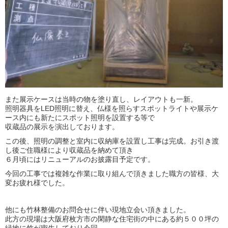
また展示ケースは当時の物を塗り直し、レイアウトも一新。
照明器具をLED照明に替え、仏様を照らすスポットライトや展示ケ
ース内にも新たにスポット照明を設置する等で
収蔵品の展示を演出しております。
この後、照明の調整と室内に収納庫を設置し工事は完成。お引き渡
し後ご住職様により収蔵品を納めて頂き
６月頃にはリニューアルのお披露目予定です。
今回の工事では複雑な作業に取り組んで頂きました職方の皆様、大
変お疲れ様でした。
他にも竹林整備のお問合せに伴い現地立会い頂きました。
此方の現場は大阪府枚方市の閑静な住宅街の中にある約５００坪の