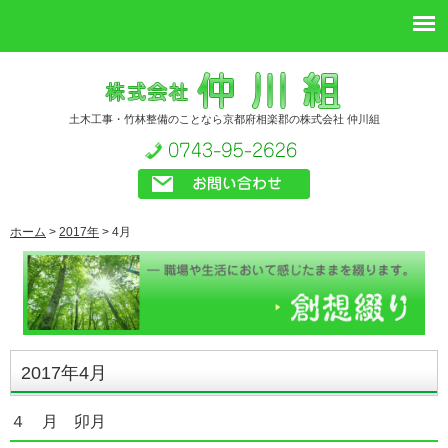
土木工事・竹林整備のことなら京都府相楽郡の株式会社 仲川組
ホーム
>
2017年
>
4月
2017年4月
４ 月 卯月