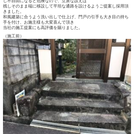
し不自由になると危険なので、立派な設えは
残しそのまま端に移設して平坦な通路を設けるようご提案し採用頂
きました。
和風建築に合うよう洗い出しで仕上げ、門戸の引手も大き目の持ち
手を付け、お施主様も大変喜んで頂き
当社の施工提案にも高評価を賜りました。
（施工前）