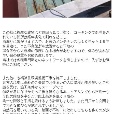
この様に複雑な建物ほど原因も見つけ難く、コーキングで処理をさ
れている箇所は経年劣化で割れを起こし
雨漏りに繋がりますので、お家のメンテナンスは１０年から１５年
を目途に、また不良箇所を放置すると下地の
腐食等から大規模の修理になる場合がありますので、傷みがあれば
早い目の処置をお勧め致します。
当社では各種専門職とのネットワークを有しますので、先ずはお気
軽にご相談下さい。
また他にも福祉住環境整備工事を施工しました。
此方の現場は高齢のご夫婦でお住まいの入口階段が歩き辛いとご相
談を受け、施工条件からスロープでは
傾斜が急になりかえって歩き難くなる為、ヒアリングから不均一な
３段の階段を半分だけ蹴上高さを低く４段の
均一な階段と手摺を設けるよう計画しました。また門戸から玄関ま
で大きな飛び石が施されていましたが、
自然石を用いている為、踏面が不均一に吐出しこちらも歩くのが少