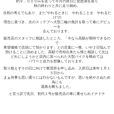
約９，０００㎞を走って今月の休日に琵琶湖を巡り
秋の終わりと共に走り納め。
当初の考えでもあり、また“やれるときに やれることを やれるだ
け”の
理念に基づき、次のスッテプへ大型二輪の免許を取って春にデビュ
ーを
企んでおります。
販売店のスタッフに相談したところ、「今なら高額が期待できるの
で
希望価格で店頭にて預かります」との言葉に一晩、いや２日悩んで
預けることに決めました。高額で売却出来たら懐と相談して次は
どれにしようかと店内に並べられた大型バイクを眺めては
パワーと迫力を想像しております。
取り敢えずその日に向けて教習所を申し込み、入所日は来年１月１
５日から
まぁ何事も思い通りには行かないもんですが、思いを絶やさぬため
為にも
退路を断ちました。
と言う訳で先日、初代１号が販売店の車に乗せられドナドナ