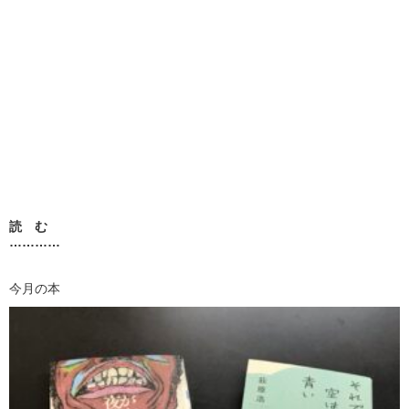
読 む
…………
今月の本