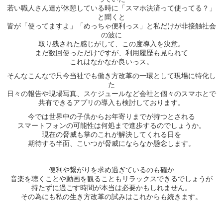
若い職人さん達が休憩している時に「スマホ決済って使ってる？」
と聞くと
皆が「使ってますよ」「めっちゃ便利っス」と私だけが非接触社会
の波に
取り残された感じがして、この度導入を決意。
まだ数回使っただけですが、利用履歴も見られて
これはなかなか良いっス。
そんなこんなで只今当社でも働き方改革の一環として現場に特化し
た
日々の報告や現場写真、スケジュールなど会社と個々のスマホとで
共有できるアプリの導入も検討しております。
今では世界中の子供からお年寄りまでが持つとされる
スマートフォンの可能性は何処まで進歩するのでしょうか。
現在の脅威も掌のこれが解決してくれる日を
期待する半面、こいつが脅威にならなか懸念します。
便利や繋がりを求め過ぎているのも確か
音楽を聴くことや動画を観ることもリラックスできるでしょうが
持たずに過ごす時間が本当は必要かもしれません。
その為にも私の生き方改革の試みはこれからも続きます。