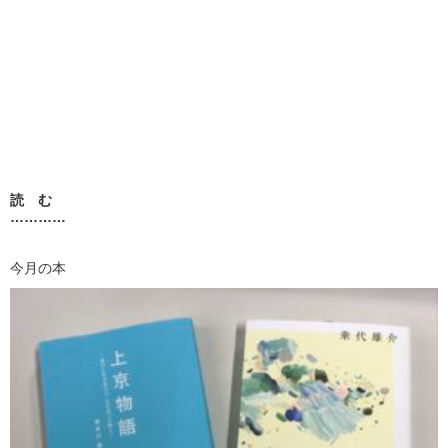
読 む
…………
今月の本