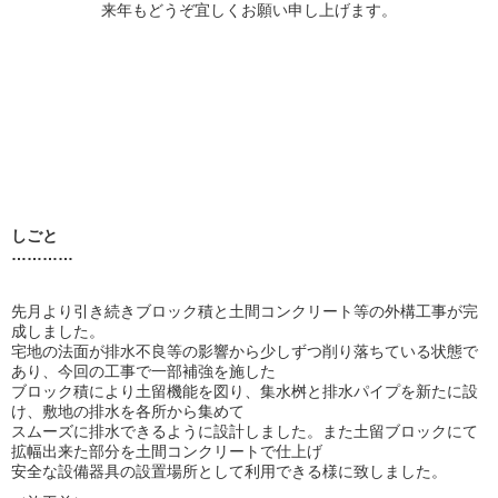
来年もどうぞ宜しくお願い申し上げます。
しごと
…………
先月より引き続きブロック積と土間コンクリート等の外構工事が完
成しました。
宅地の法面が排水不良等の影響から少しずつ削り落ちている状態で
あり、今回の工事で一部補強を施した
ブロック積により土留機能を図り、集水桝と排水パイプを新たに設
け、敷地の排水を各所から集めて
スムーズに排水できるように設計しました。また土留ブロックにて
拡幅出来た部分を土間コンクリートで仕上げ
安全な設備器具の設置場所として利用できる様に致しました。