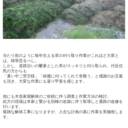
当たり前のように毎年生える草の刈り取り作業がこれほど大変と
は、雑草恐るべし。
しかし、道路沿いの鬱蒼とした草がスッキリと刈り取られ、付近住
民の方からも
「暑い中ご苦労様」「綺麗に刈ってくれて有難う」と感謝のお言葉
も頂き、大変な作業にも遣り甲斐を感じます。
他にも木造家屋解体のご依頼に伴う調査と作業方法の検討。
此方の現場は本家と繋がる別棟の改築に伴う取壊しと通路の改修を
行います。
複雑な解体工事になりますが、入念な計画の基に作業を実施致しま
す。