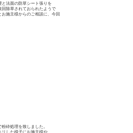
理と法面の防草シート張りを
数回除草されておられたようで
とお施主様からのご相談に、今回
で粉砕処理を致しました。
キリした様子にお施主様や