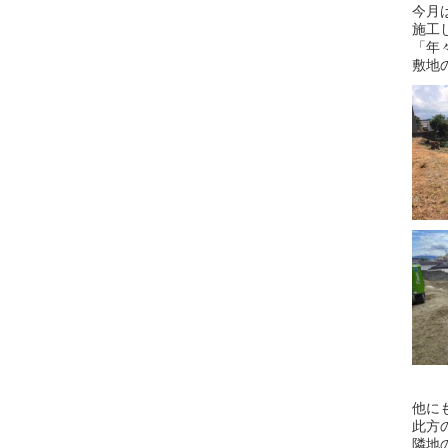
今月
施工
「年
敷地
他に
此方
隣地