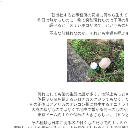
…
朝出社すると事務所の花壇に何やら生えて
昨日は無かったのに一晩で突如現れたのは子供の
調べると「スミレホコリタケ」というもの
不吉な前触れなのか、それとも幸運を呼ぶ
何れにしても菌の生態は謎が多く、地球上もっと
体長３０ｍを超えるシロナガスクジラでもなく、
その正体はアメリカのオレゴン州に群生するオニナラ
大樹の様なものではなくて地中で繋がる同一のものが
東京ドーム約１９０個分の大きさらしい。（ピン
その種類も日本にある名の付くものだけで約１，５０
美味しいものや毒があるもの、また得体のしれぬものまで世界