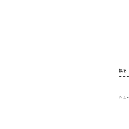
観る
……
ちょ