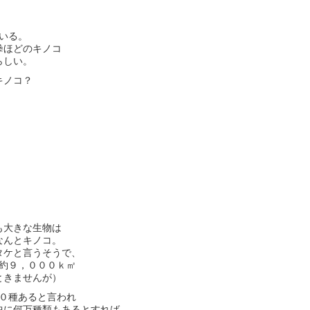
いる。
拳ほどのキノコ
らしい。
キノコ？
も大きな生物は
なんとキノコ。
タケと言うそうで、
約９，０００ｋ㎡
ときませんが）
０種あると言われ
中に何万種類もあるとすれば