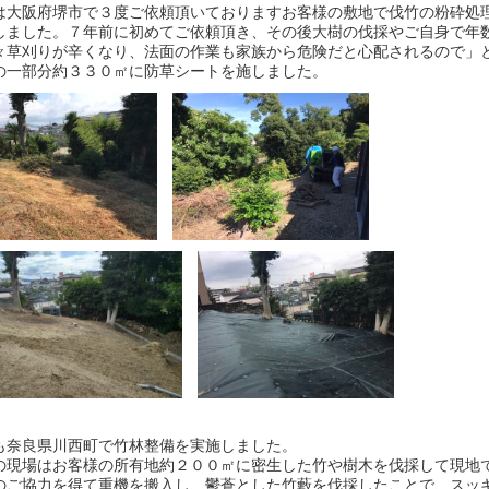
は大阪府堺市で３度ご依頼頂いておりますお客様の敷地で伐竹の粉砕処
しました。７年前に初めてご依頼頂き、その後大樹の伐採やご自身で年
々草刈りが辛くなり、法面の作業も家族から危険だと心配されるので」
の一部分約３３０㎡に防草シートを施しました。
も奈良県川西町で竹林整備を実施しました。
の現場はお客様の所有地約２００㎡に密生した竹や樹木を伐採して現地
のご協力を得て重機を搬入し、鬱蒼とした竹藪を伐採したことで、スッ