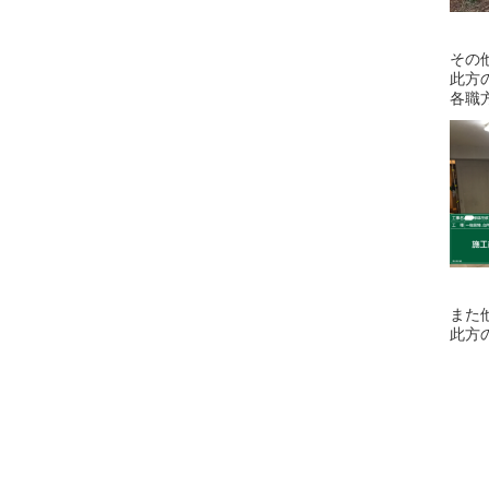
その
此方
各職
また
此方