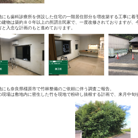
他にも歯科診療所を併設した住宅の一階居住部分を増改築する工事に着
の建物は築約８０年以上の所謂古民家で、一度改修されておりますが、
方と入念な計画のもと進めております。
他にも奈良県橿原市で竹林整備のご依頼に伴う調査ご報告。
の現場は敷地内に密生した竹を現地で粉砕し抜根する計画で、来月中旬