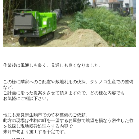
作業後は風通しも良く、見通しも良くなりました。
この様に隣家へのご配慮や敷地利用の伐採、タケノコ生産での整備
など。
ご計画に沿った提案をさせて頂きますので、どの様な内容でも
お気軽にご相談下さい。
他にも奈良県生駒市での竹林整備のご依頼。
此方の現場は生駒の町を一望するお屋敷で眺望を損なう密生した竹
を伐採し現地粉砕処理をする内容で
来月中旬より施工する予定です。