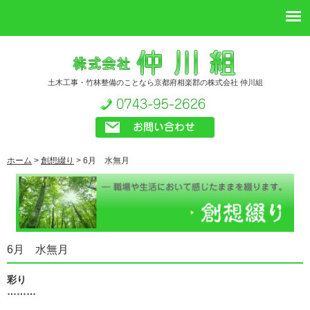
土木工事・竹林整備のことなら京都府相楽郡の株式会社 仲川組
ホーム
>
創想綴り
>
6月 水無月
6月 水無月
彩り
………