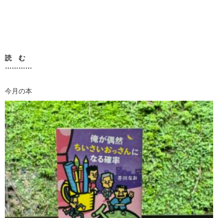
読 む
…………
今月の本