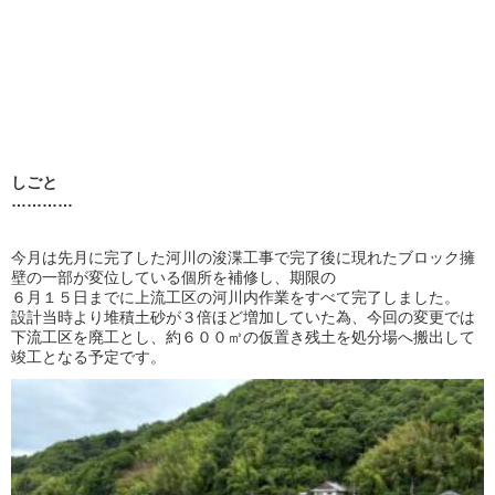
しごと
…………
今月は先月に完了した河川の浚渫工事で完了後に現れたブロック擁
壁の一部が変位している個所を補修し、期限の
６月１５日までに上流工区の河川内作業をすべて完了しました。
設計当時より堆積土砂が３倍ほど増加していた為、今回の変更では
下流工区を廃工とし、約６００㎥の仮置き残土を処分場へ搬出して
竣工となる予定です。