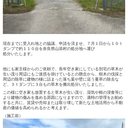
現在までに受入れ地との協議、申請を済ませ、７月１日から１０ｔ
ダンプで約１１０台を奈良県山添村の処分地へ運び
処分いたします。
他にも家主様からのご依頼で、長年空き家にしている別宅の草木が
生い茂り周辺にもご迷惑を掛けているとの懸念から、樹木の伐採と
周辺の除草に建物の樋に詰まった落ち葉や壁に這う蔓草の除去な
ど、３ｔダンプに３台もの草木を搬出処分いたしました。
この様に空き家も放置すると草木が生い茂り、湿気や根の浸食等に
より建物の傷みを進める原因になりますので、適時の管理をお勧め
すると共に、賃貸や売却または取り壊して新たな土地活用から不動
産の価値を高められるかと考えます。
（施工前）