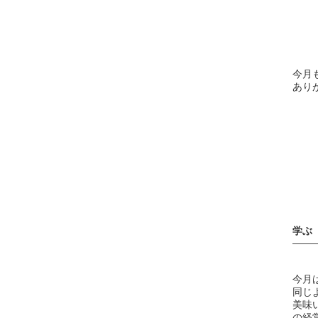
今月
あり
学ぶ
——
今月
同じ
美味
の経