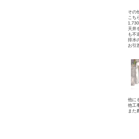
その
こち
1,
天井
も不
排水
お引
他に
他工
また