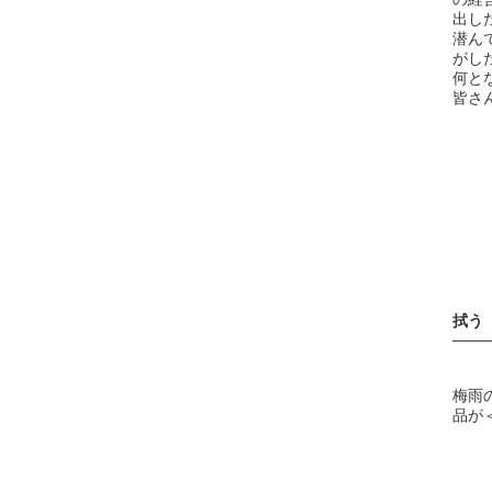
出し
潜ん
がし
何と
皆さ
拭う
——
梅雨
品が