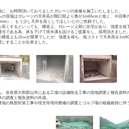
他に、お時間頂いておりましたガレージの改修を施工いたしました。
らの現場はガレージの天井高が開口部より奥が1m65cmと低く、今回車
730mm）、もう少し天井を高くしてほしいとのご依頼でした。
を高くするといっても、構造上、ガレージ上部に住宅があり、強度を低
適当である為、床を下げて排水溝を設けるご提案をし、採用頂きました
の構造上も15㎝が限界でしたが、強度を保ち、低コストで天井高を1m8
渡しすることが出来ました。
も、奈良県大和郡山市にある工場の設備除去工事の現地調査と報告資料
事の調査と報告資料の作成。
農地の鳥獣対策工事や現光寺境内整備の調査とゴルフ場の植栽維持に伴