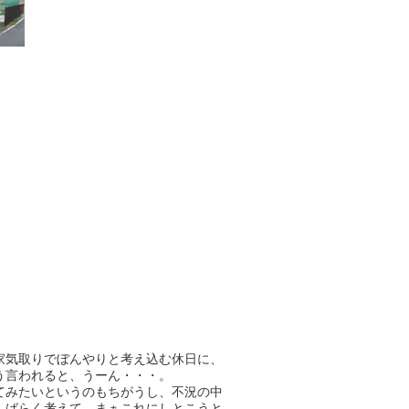
家気取りでぼんやりと考え込む休日に、
う言われると、うーん・・・。
てみたいというのもちがうし、不況の中
しばらく考えて、まぁこれにしとこうと