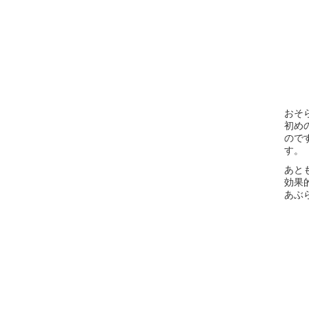
おそ
初め
ので
す。
あと
効果
あぶ