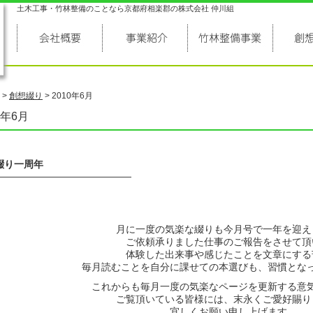
土木工事・竹林整備のことなら京都府相楽郡の株式会社 仲川組
>
創想綴り
>
2010年6月
0年6月
綴り一周年
——————————————
月に一度の気楽な綴りも今月号で一年を迎え
ご依頼承りました仕事のご報告をさせて頂
体験した出来事や感じたことを文章にする
毎月読むことを自分に課せての本選びも、習慣とな
これからも毎月一度の気楽なページを更新する意
ご覧頂いている皆様には、末永くご愛好賜り
宜しくお願い申し上げます。