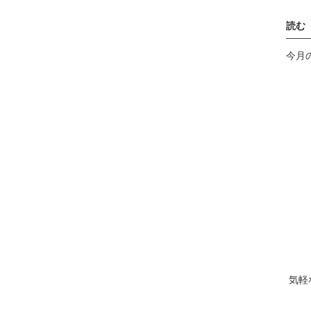
読む
——
今月
気軽