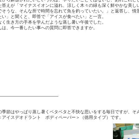
た答えが「マイナスイオンに溢れ、涼しく木々の緑も深く鮮やかな美し
でそうな、そんな所で時間を忘れて魚を釣っていたい。」と返答し、情
たい」と聞くと、即答で「アイスが食べたい」と一言。
なく生き方の手本を学んだような蒸し暑い午後でした。
んは、今一番したい事への質問に即答できますか。
——————————————
の季節はやっぱり蒸し暑くベタベタと不快な思いをする毎日ですが、そ
＜アイスデオドラント ボディペーパー＞（徳用タイプ）です。